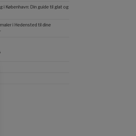
 i København: Din guide til glat og
maler i Hedensted til dine
r
S
d