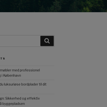
Search
STS
ne møbler med professionel
g i København
 luksuriøse bordplader til dit
n: Sikkerhed og effektiv
å byggepladsen