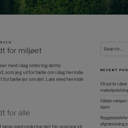
ERSEN
Search
t for miljøet
for:
læser med i dag omkring dette
RECENT PO
, som jeg vil fortælle om i dag herinde.
at fortælle jer om det. Læs med herinde
Få nyt liv i di
møbelpolstrin
Sådan vælger du
hjem
t for alle
Byggepladsheg
afgrænsning p
l at læse med omkring det tip, som jeg vil