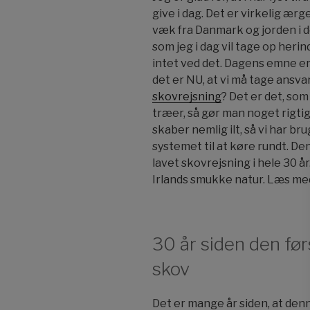
give i dag. Det er virkelig ærge
væk fra Danmark og jorden i d
som jeg i dag vil tage op heri
intet ved det. Dagens emne er
det er NU, at vi må tage ansva
skovrejsning
? Det er det, som
træer, så gør man noget rigtig
skaber nemlig ilt, så vi har bru
systemet til at køre rundt. Den
lavet skovrejsning i hele 30 å
Irlands smukke natur. Læs me
30 år siden den før
skov
Det er mange år siden, at den