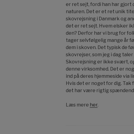
er ret sejt, fordi han har gjort 
naturen. Det er et ret unik ti
skovrejsning i Danmark og and
det er ret sejt. Hvem elsker ik
den? Derfor har vi brug for fo
tager selvfølgelig mange år f
dem i skoven. Det typisk de fø
skovrejser, som jeg i dag tale
Skovrejsning er ikke svært, o
denne virksomhed. Det er noget
ind på deres hjemmeside via l
Hvis det er noget for dig. Tak 
det har være rigtig spændende
Læs mere
her
.