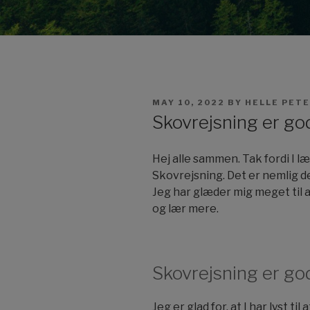
POSTED
MAY 10, 2022
BY
HELLE PET
ON
Skovrejsning er god
Hej alle sammen. Tak fordi I 
Skovrejsning. Det er nemlig det
Jeg har glæder mig meget til 
og lær mere.
Skovrejsning er god
Jeg er glad for, at I har lyst ti