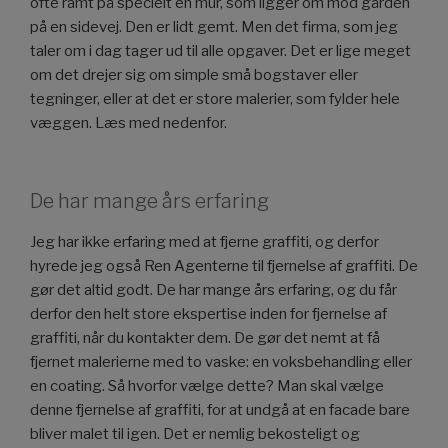
ofte ramt på specielt én mur, som ligger om mod gården
på en sidevej. Den er lidt gemt. Men det firma, som jeg
taler om i dag tager ud til alle opgaver. Det er lige meget
om det drejer sig om simple små bogstaver eller
tegninger, eller at det er store malerier, som fylder hele
væggen. Læs med nedenfor.
De har mange års erfaring
Jeg har ikke erfaring med at fjerne graffiti, og derfor
hyrede jeg også Ren Agenterne til fjernelse af graffiti. De
gør det altid godt. De har mange års erfaring, og du får
derfor den helt store ekspertise inden for fjernelse af
graffiti, når du kontakter dem. De gør det nemt at få
fjernet malerierne med to vaske: en voksbehandling eller
en coating. Så hvorfor vælge dette? Man skal vælge
denne fjernelse af graffiti, for at undgå at en facade bare
bliver malet til igen. Det er nemlig bekosteligt og