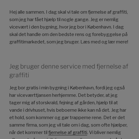
Hej alle sammen. I dag skal vi tale om fjernelse af graffiti,
som jeg har fået hjælp til nogle gange. Jeg er nemlig
vicevært i den bygning, hvor jeg bor i København. I dag
skal det handle om den bedste rens og forebyggelse på
graffitimarkedet, som jeg bruger. Læs med og lær mere!
Jeg bruger denne service med fjernelse af
graffiti
Jeg bor gratis i min bygning i København, fordi jeg også
har viceværttjansen herhjemme. Det betyder, at jeg
tager mig af storskrald, fejning af gården, hjælp til at
vande i drivhuset, hvis beboerne ikke kan nå det. Jeg har
et hold, som kommer og gør trapperne rene. Det er det
samme firma, som jeg vil tale om i dag, som ofte hjælper,
når det kommer til
fjernelse af graffiti
. Vi bliver nemlig