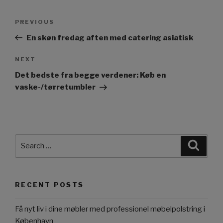
Post
PREVIOUS
Previous
navigation
Post
En skøn fredag aften med catering asiatisk
NEXT
Next
Post
Det bedste fra begge verdener: Køb en
vaske-/tørretumbler
Search
Searc
for:
RECENT POSTS
Få nyt liv i dine møbler med professionel møbelpolstring i
København