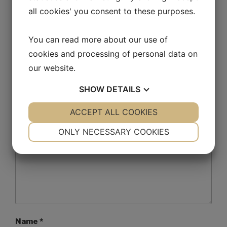
all cookies' you consent to these purposes.
Leave a Reply
You can read more about our use of
Your email address will not be published.
Required fields
cookies and processing of personal data on
are marked
*
our website.
Comment
SHOW
DETAILS
YES
ACCEPT ALL COOKIES
NO
YES
NO
NECESSARY
PREFERENCES
ONLY NECESSARY COOKIES
YES
NO
YES
NO
MARKETING
STATISTICS
Name
*