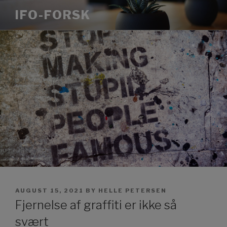
Skip
IFO-FORSK
to
content
POSTED
AUGUST 15, 2021
BY
HELLE PETERSEN
ON
Fjernelse af graffiti er ikke så
svært